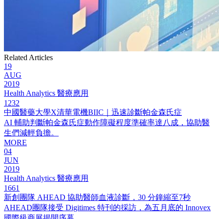
Related Articles
19
AUG
2019
Health Analytics 醫療應用
1232
中國醫藥大學X清華電機BIIC｜迅速診斷帕金森氏症
AI 輔助判斷帕金森氏症動作障礙程度準確率達八成，協助醫
生們減輕負擔。
MORE
04
JUN
2019
Health Analytics 醫療應用
1661
新創團隊 AHEAD 協助醫師血液診斷，30 分鐘縮至7秒
AHEAD團隊接受 Digitimes 特刊的採訪，為五月底的 Innovex
國際級商展揭開序幕