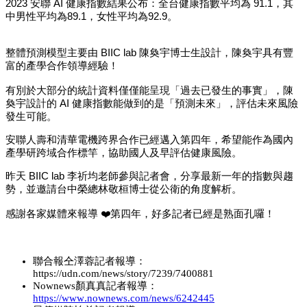
2023
安聯
AI
健康指數結果公布：全台健康指數平均為
91.1，其
中
男性平均為
89.1
，女性平均為
92.9。
整體預測模型主要由
BIIC lab
陳奐宇博士生設計，陳奐宇具有豐
富的產學合作領導經驗！
有別於大部分的統計資料僅僅能呈現「過去已發生的事實」，陳
奐宇設計的
AI
健康指數能做到的是「預測未來」，評估未來風險
發生可能。
安聯人壽和清華電機跨界合作已經邁入第四年，希望能作為國內
產學研跨域合作標竿，協助國人及早評估健康風險。
昨天
BIIC lab
李祈均老師參與記者會，分享最新一年的指數與趨
勢，並邀請台中榮總林敬桓博士從公衛的角度解析。
感謝各家媒體來報導
❤️
第四年，好多記者已經是熟面孔囉！
聯合報
仝澤蓉
記者報導：
https://udn.com/news/story/7239/7400881
Nownews顏真真記者報導：
https://www.nownews.com/news/6242445