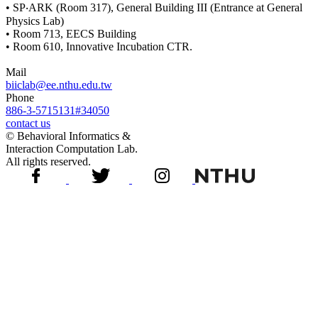
• SP‧ARK (Room 317), General Building III (Entrance at General
Physics Lab)
• Room 713, EECS Building
• Room 610, Innovative Incubation CTR.
Mail
biiclab@ee.nthu.edu.tw
Phone
886-3-5715131#34050
contact us
© Behavioral Informatics &
Interaction Computation Lab.
All rights reserved.