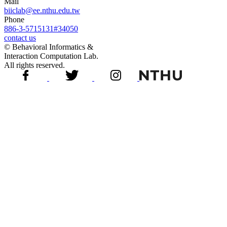
Mail
biiclab@ee.nthu.edu.tw
Phone
886-3-5715131#34050
contact us
© Behavioral Informatics &
Interaction Computation Lab.
All rights reserved.