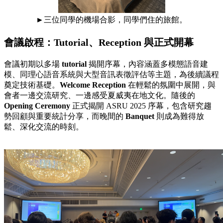
►
三位同學的機場合影，同學們住的旅館。
會議啟程：Tutorial、Reception 與正式開幕
會議初期以多場
tutorial
揭開序幕，內容涵蓋多模態語音建
模、同理心語音系統與大型音訊表徵評估等主題，為後續議程
奠定技術基礎。
Welcome Reception
在輕鬆的氛圍中展開，與
會者一邊交流研究、一邊感受夏威夷在地文化。隨後的
Opening Ceremony
正式揭開 ASRU 2025 序幕，包含研究趨
勢回顧與重要統計分享，而晚間的
Banquet
則成為難得放
鬆、深化交流的時刻。