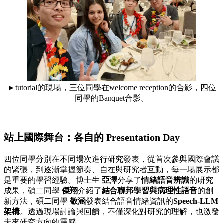
►
tutorial的現場，三位同學在welcome reception的合影，四位
同學的Banquet合影。
站上國際舞台：各自的 Presentation Day
四位同學分別在不同場次進行研究發表，從首次參與國際會議
的緊張，到逐漸掌握節奏、自在與研究者互動，每一場展示都
是重要的學習經驗。博士生
亞澤
分享了
情緒語音辨識
的研究
成果，碩二同學
傑翔
介紹了
結合聯邦學習與病理性語音
的創
新方法，碩二同學
敬涵
發表結合語音情緒資訊的
Speech-LLM
架構
。透過現場討論與回饋，不僅深化對研究的理解，也激發
未來研究方向的靈感。