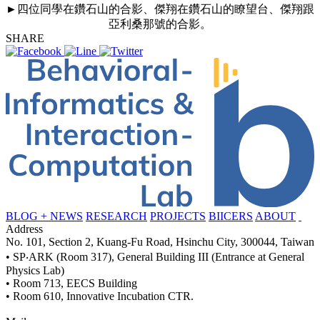
►
四位同學在鑽石山的合影、
傑翔在鑽石山的瞭望台、傑翔跟
亞利桑那號的合影
。
SHARE
BLOG + NEWS
RESEARCH
PROJECTS
BIICERS
ABOUT
Address
No. 101, Section 2, Kuang-Fu Road, Hsinchu City, 300044, Taiwan
• SP‧ARK (Room 317), General Building III (Entrance at General
Physics Lab)
• Room 713, EECS Building
• Room 610, Innovative Incubation CTR.