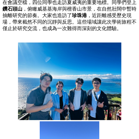
在會議空檔，四位同學也走訪夏威夷的重要地標。同學們登上
鑽石頭山
，俯瞰威基基海岸與檀香山市景，在自然壯闊中暫時
抽離研究的節奏。大家也造訪了
珍珠港
，近距離感受歷史現
場，帶來截然不同的沉靜與反思。這些場域讓此次學術旅程不
僅止於研究交流，也成為一次難得而深刻的文化體驗。