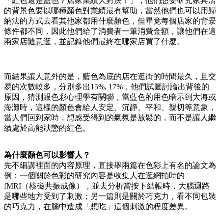
「紅色還是藍色？店家業績大對決！」，他們想要研究家具店
的背景色要以哪種顏色對業績最有幫助，當然他們也可以用歸
納法的方式去看其他家都用什麼顏色，但畢竟每個店家的背景
條件都不同，因此他們給了消費者一筆消費金額，讓他們在這
兩家店隨意逛，並記錄他們最終在哪家店買了什麼。
而結果讓人意外的是，藍色為底的店在逛街的時間最久，且交
易的次數較多，分別多出15%, 17%，他們試圖討論出背後的
原因，猜測跟色彩心理學有關聯，當藍色的用色暗示到大海或
海灘時，這樣的顏色會給人安定、沉靜、平和、親切等意象，
當人們回到家時，想感受得到的氣氛是放鬆的，而不是讓人繼
續處於高能狀態的紅色。
為什麼顏色可以影響人？
先不細講裡面的內容原理，直接舉兩篇在色彩上有名的論文為
例：一個關於色彩的研究內容是收集人在逛網拍時的
fMRI（核磁共振成像），並去分析當按下結帳時，大腦迴路
是哪些地方受到了刺激；另一篇則是關於巧克力，看不同包裝
的巧克力，在腦中造成「想吃」這個刺激的程度差異。