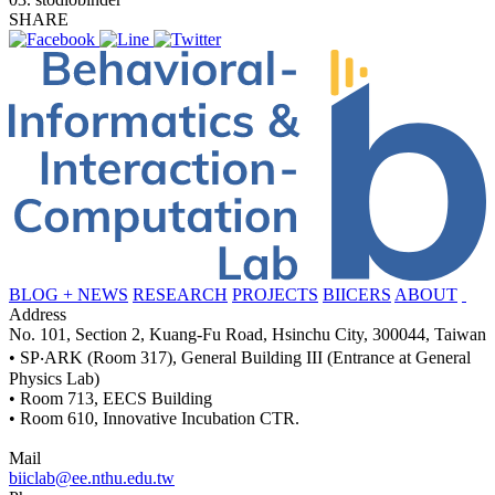
SHARE
BLOG + NEWS
RESEARCH
PROJECTS
BIICERS
ABOUT
Address
No. 101, Section 2, Kuang-Fu Road, Hsinchu City, 300044, Taiwan
• SP‧ARK (Room 317), General Building III (Entrance at General
Physics Lab)
• Room 713, EECS Building
• Room 610, Innovative Incubation CTR.
Mail
biiclab@ee.nthu.edu.tw